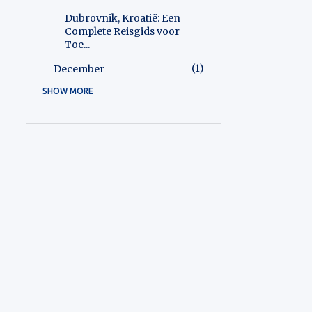
Dubrovnik, Kroatië: Een
Complete Reisgids voor
Toe...
1
December
SHOW MORE
1
2025
1
December
2
2026
2
May