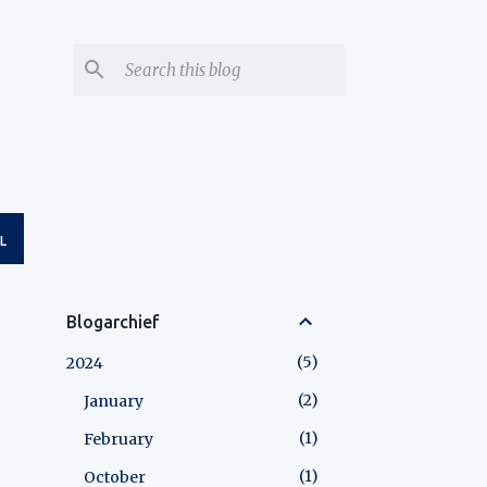
L
Blogarchief
5
2024
2
January
1
February
1
October